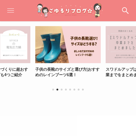
食づくりに超おす
子供の長靴のサイズと選び方|おすす
スワドルアップ
も4つご紹介
めのレインブーツ6選！
業までをまとめ